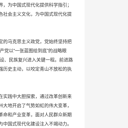
界，为中国式现代化提供科学指引；
色社会主义文化，为中国式现代化提
定的马克思主义政党，党始终坚持把
产党以“一张蓝图绘到底”的战略眼
建设、民族复兴进入关键一程。前进路
强历史主动，以咬定青山不放松的执
在实践中大胆探索，通过改革创新来
州大地开启了气势如虹的伟大变革，
革命和产业变革，面对人民群众新期
为中国式现代化建设注入不竭动力。