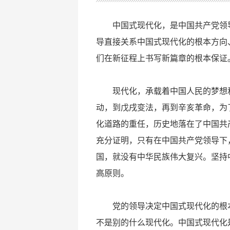
中国式现代化，是中国共产党领
导直接关系中国式现代化的根本方向
们在新征程上书写新篇章的根本保证
现代化，承载着中国人民的梦想
动，到戊戌变法，再到辛亥革命，为
化道路的重任，历史地落在了中国共
充分证明，只有在中国共产党领导下
国，就没有中华民族伟大复兴。坚持
高原则。
党的领导决定中国式现代化的根
不是别的什么现代化。中国式现代化