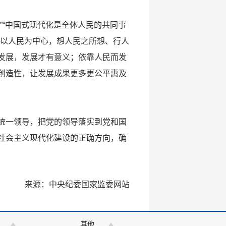
”“中国式现代化是全体人民的共同事
持以人民为中心，想人民之所想、行人
发展，发展才有意义；依靠人民而发
创造性，让发展成果更多更公平惠及
统一领导，把党的领导落实到党和国
社会主义现代化建设的正确方向，确
来源：中央纪委国家监委网站
其他