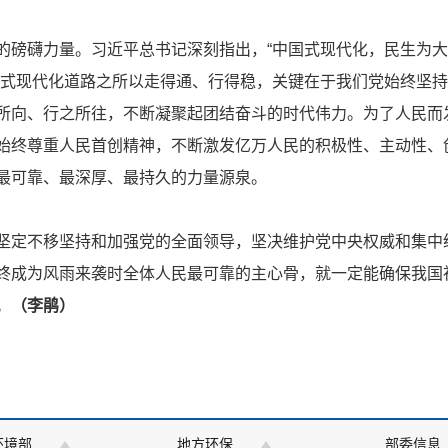
的磅礴力量。习近平总书记深刻指出，“中国式现代化，民生为大
国式现代化道路之所以走得通、行得稳，关键在于我们党始终坚
所向、行之所往，不断凝聚起团结奋斗的时代伟力。为了人民而
始终尊重人民首创精神，不断激发亿万人民的积极性、主动性、
最可靠、最深厚、最持久的力量源泉。
坚定不移坚持和加强党的全面领导，坚决维护党中央权威和集中
终成为风雨来袭时全体人民最可靠的主心骨，就一定能确保我国
。
（李鹃）
环境部
地方环保
部委信息