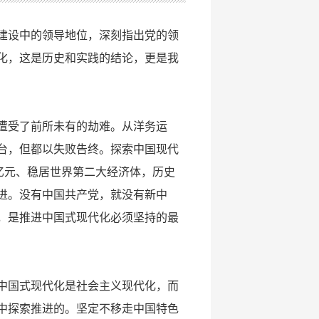
建设中的领导地位，深刻指出党的领
化，这是历史和实践的结论，更是我
遭受了前所未有的劫难。从洋务运
台，但都以失败告终。探索中国现代
亿元、稳居世界第二大经济体，历史
进。没有中国共产党，就没有新中
，是推进中国式现代化必须坚持的最
中国式现代化是社会主义现代化，而
中探索推进的。坚定不移走中国特色