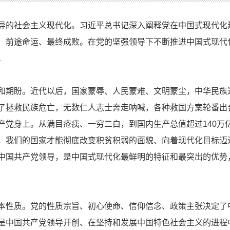
导的社会主义现代化。习近平总书记深入阐释党在中国式现代化
、前途命运、最终成败。在党的坚强领导下不断推进中国式现代
。
和期盼。近代以后，国家蒙辱、人民蒙难、文明蒙尘，中华民族
了拯救民族危亡，无数仁人志士奔走呐喊，各种救国方案轮番出
产党身上。从满目疮痍、一穷二白，到国内生产总值超过140万
，我们的国家才能彻底改变积贫积弱的面貌、向着现代化目标迈
中国共产党领导，是中国式现代化最鲜明的特征和最突出的优势
本性质。党的性质宗旨、初心使命、信仰信念、政策主张决定了
是中国共产党领导开创、在坚持和发展中国特色社会主义的进程