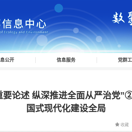
息公开
信息服务
党群工
重要论述 纵深推进全面从严治党”
国式现代化建设全局
收藏