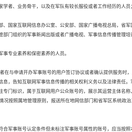
家学者、业务骨干，以及在军队有较长服役或者工作经历的人员
部、国家互联网信息办公室、公安部、国家广播电视总局，省军
管部门组织的军事新闻出版或者广播电视、军事信息传播管理培
军事专业素养和保密素养的人员。
者在与申请开办军事账号的用户签订协议或者确认提供服务时，
信息，告知互联网军事信息传播的相关权利义务以及法律责任。
注专门标识，属于互联网用户公众账号的，展示其运营主体名称
关情况按照属地管理原则，报送所在地网信部门和省军区系统政
符合军事账号认定条件但未标注军事账号属性的账号，应当按照