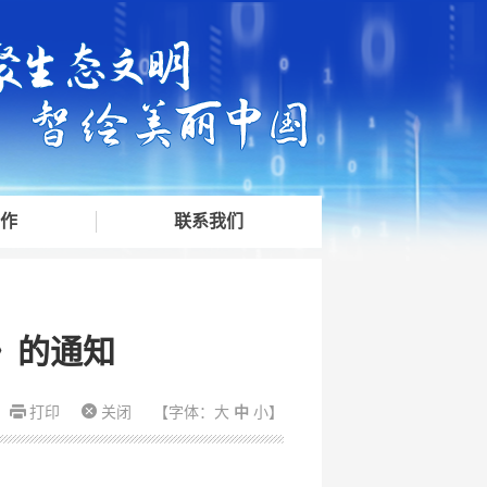
作
联系我们
》的通知
打印
关闭
【字体：
大
中
小
】