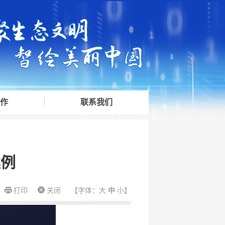
作
联系我们
案例
打印
关闭
【字体：
大
中
小
】