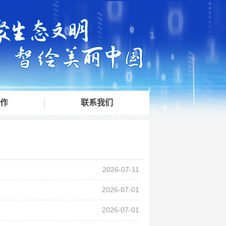
作
联系我们
2026-07-11
2026-07-01
2026-07-01